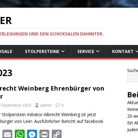
EER
ERLEGUNGEN UND DEN SCHICKSALEN DAHINTER.
KSALE
STOLPERSTEINE
SERVICE
KONTAKT
023
Such
recht Weinberg Ehrenbürger von
Be
r
Aktue
. September 2023
admin
0
Kein
 Stolperstein-Initiator Albrecht Weinberg ist jetzt
20 we
bürger von Leer. Ausführlicher Bericht auf facebook
Ein A
Juden
F
E
W
M
Pr
C