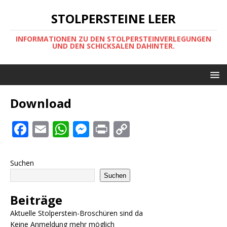
STOLPERSTEINE LEER
INFORMATIONEN ZU DEN STOLPERSTEINVERLEGUNGEN
UND DEN SCHICKSALEN DAHINTER.
Download
F
E
W
M
P
C
a
m
h
e
ri
o
c
ai
at
ss
n
p
Suchen
e
l
s
e
t
y
Suchen
b
A
n
Li
Beiträge
o
p
g
n
Aktuelle Stolperstein-Broschüren sind da
o
p
e
k
Keine Anmeldung mehr möglich