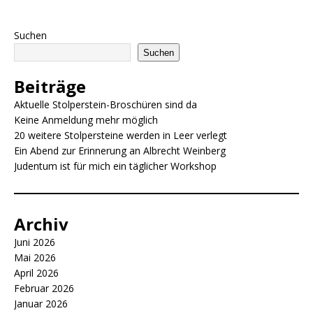
a
m
h
e
ri
o
c
ai
at
ss
n
p
Suchen
e
l
s
e
t
y
Suchen
b
A
n
Li
Beiträge
o
p
g
n
Aktuelle Stolperstein-Broschüren sind da
o
p
e
k
Keine Anmeldung mehr möglich
20 weitere Stolpersteine werden in Leer verlegt
k
r
Ein Abend zur Erinnerung an Albrecht Weinberg
Judentum ist für mich ein täglicher Workshop
Archiv
Juni 2026
Mai 2026
April 2026
Februar 2026
Januar 2026