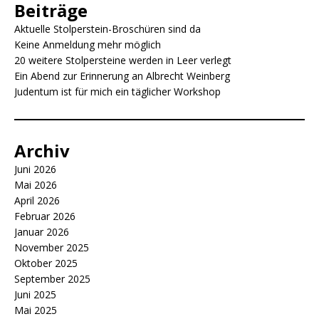
b
A
n
Li
Beiträge
o
p
g
n
Aktuelle Stolperstein-Broschüren sind da
o
p
e
k
Keine Anmeldung mehr möglich
20 weitere Stolpersteine werden in Leer verlegt
k
r
Ein Abend zur Erinnerung an Albrecht Weinberg
Judentum ist für mich ein täglicher Workshop
Archiv
Juni 2026
Mai 2026
April 2026
Februar 2026
Januar 2026
November 2025
Oktober 2025
September 2025
Juni 2025
Mai 2025