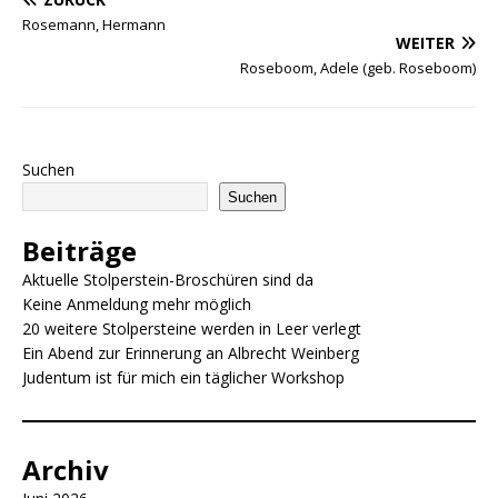
c
ai
at
ss
n
p
Rosemann, Hermann
WEITER
e
l
s
e
t
y
Roseboom, Adele (geb. Roseboom)
b
A
n
Li
o
p
g
n
o
p
e
k
Suchen
k
r
Suchen
Beiträge
Aktuelle Stolperstein-Broschüren sind da
Keine Anmeldung mehr möglich
20 weitere Stolpersteine werden in Leer verlegt
Ein Abend zur Erinnerung an Albrecht Weinberg
Judentum ist für mich ein täglicher Workshop
Archiv