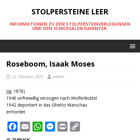
STOLPERSTEINE LEER
INFORMATIONEN ZU DEN STOLPERSTEINVERLEGUNGEN
UND DEN SCHICKSALEN DAHINTER.
Roseboom, Isaak Moses
22. Oktober 2025
admin
(Jg. 1876)
1940 unfreiwillig verzogen nach Wolfenbüttel
1942 deportiert in das Ghetto Warschau
ermordet
F
E
W
M
P
C
a
m
h
e
ri
o
ZURÜCK