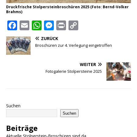
Druckfrische Stolpersteinbroschüren 2025 (Foto: Bernd-Volker
Brahms)
F
E
W
M
P
C
a
m
h
e
ri
o
ZURÜCK
c
ai
at
ss
n
p
Broschüren zur 4. Verlegung eingetroffen
e
l
s
e
t
y
b
A
n
Li
WEITER
o
p
g
n
Fotogalerie Stolpersteine 2025
o
p
e
k
k
r
Suchen
Suchen
Beiträge
Aktuelle Stolperstein-Broschüren sind da