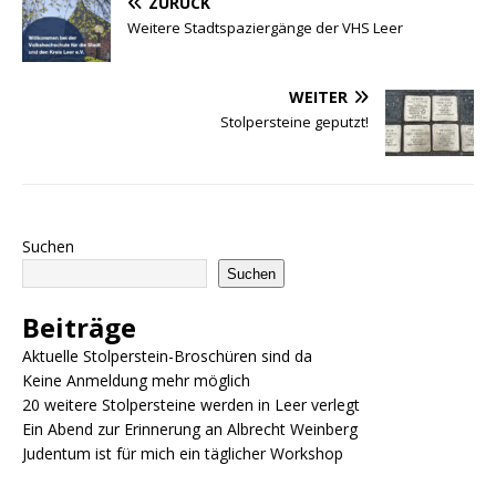
ZURÜCK
c
ai
at
ss
n
p
Weitere Stadtspaziergänge der VHS Leer
e
l
s
e
t
y
b
A
n
Li
WEITER
o
p
g
n
Stolpersteine geputzt!
o
p
e
k
k
r
Suchen
Suchen
Beiträge
Aktuelle Stolperstein-Broschüren sind da
Keine Anmeldung mehr möglich
20 weitere Stolpersteine werden in Leer verlegt
Ein Abend zur Erinnerung an Albrecht Weinberg
Judentum ist für mich ein täglicher Workshop