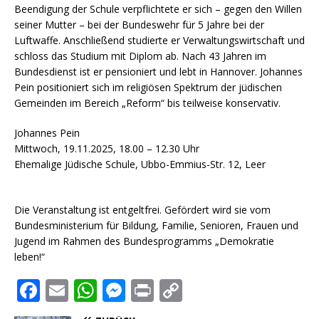
Beendigung der Schule verpflichtete er sich – gegen den Willen
seiner Mutter – bei der Bundeswehr für 5 Jahre bei der
Luftwaffe. Anschließend studierte er Verwaltungswirtschaft und
schloss das Studium mit Diplom ab. Nach 43 Jahren im
Bundesdienst ist er pensioniert und lebt in Hannover. Johannes
Pein positioniert sich im religiösen Spektrum der jüdischen
Gemeinden im Bereich „Reform“ bis teilweise konservativ.
Johannes Pein
Mittwoch, 19.11.2025, 18.00 – 12.30 Uhr
Ehemalige Jüdische Schule, Ubbo-Emmius-Str. 12, Leer
Die Veranstaltung ist entgeltfrei. Gefördert wird sie vom
Bundesministerium für Bildung, Familie, Senioren, Frauen und
Jugend im Rahmen des Bundesprogramms „Demokratie
leben!“
F
E
W
M
P
C
a
m
h
e
ri
o